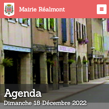
Aller
au
Mairie Réalmont
contenu
principal
:
Agenda
Dimanche 18 Décembre 2022