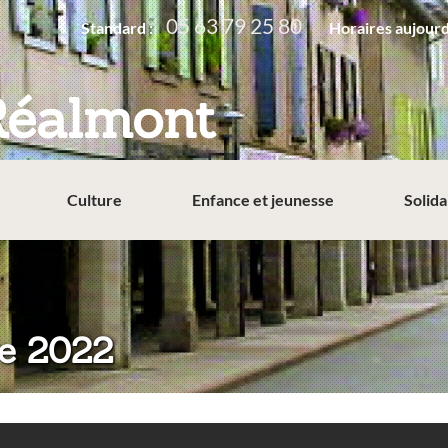
05 63 79 25 80
Standard :
Horaires aujourd
Réalmont
Culture
Enfance et jeunesse
Solida
e 2022