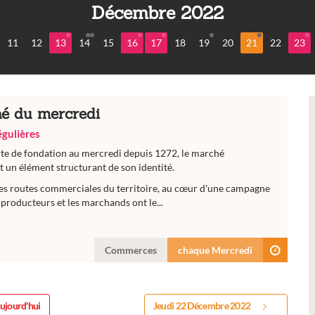
Décembre 2022
11
12
13
14
15
16
17
18
19
20
21
22
23
é du mercredi
régulières
rte de fondation au mercredi depuis 1272, le marché
 un élément structurant de son identité.
es routes commerciales du territoire, au cœur d'une campagne
producteurs et les marchands ont le...
Commerces
chaque Mercredi
ujourd'hui
Jeudi 22 Décembre 2022