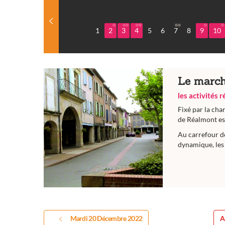
1
2
3
4
5
6
7
8
9
10
Le march
les activités 
Fixé par la cha
de Réalmont est
Au carrefour d
dynamique, les 
Mardi 20 Décembre 2022
A