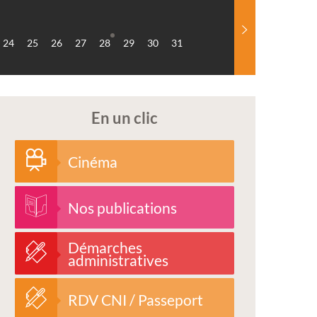
24
25
26
27
28
29
30
31
En un clic
Cinéma
Nos publications
Démarches
administratives
RDV CNI / Passeport