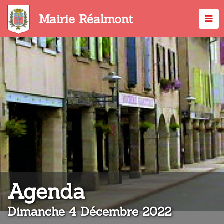
Aller
au
Mairie Réalmont
contenu
principal
:
Agenda
Dimanche 4 Décembre 2022