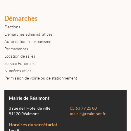
Démarches
Élections
Démarches administratives
Autorisations d'urbanisme
Permanences
Location de salles
Service Funéraire
Numéros utiles
Permission de voirie ou de stationnement
Mairie de Réalmont
3 rue de l'Hôtel de ville
05 63 79 25 80
81120 Réalmont
mairie@realmont.fr
Horaires du secrétariat
Lundi