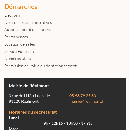
Démarches
Élections
Démarches administratives
Autorisations d'urbanisme
Permanences
Location de salles
Service Funéraire
Numéros utiles
Permission de voirie ou de stationnement
Mairie de Réalmont
3 rue de l'Hôtel de ville
05 63 79 25 80
81120 Réalmont
mairie@realmont.fr
Horaires du secrétariat
Lundi
9h - 12h15 / 13h30 - 17h15
Mardi