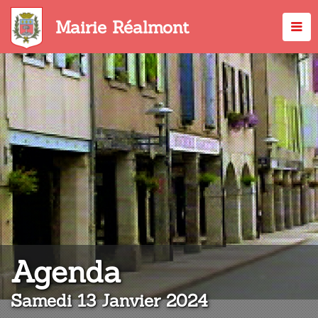
Aller
au
Mairie Réalmont
contenu
principal
:
Agenda
Samedi 13 Janvier 2024