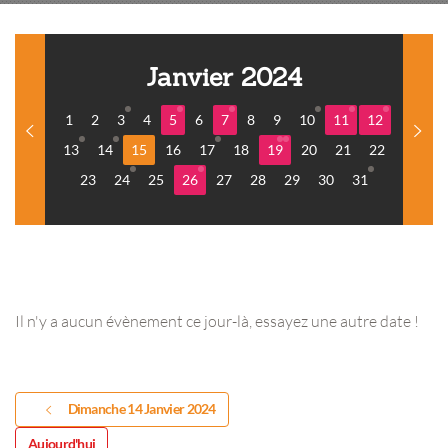
Janvier 2024
1
2
3
4
5
6
7
8
9
10
11
12
13
14
15
16
17
18
19
20
21
22
23
24
25
26
27
28
29
30
31
Il n'y a aucun évènement ce jour-là, essayez une autre date !
Dimanche 14 Janvier 2024
Aujourd'hui