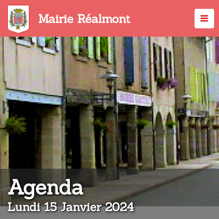
Aller
au
Mairie Réalmont
contenu
principal
:
Agenda
Lundi 15 Janvier 2024