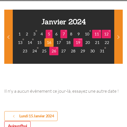
Janvier 2024
1
2
3
4
5
6
7
8
9
10
11
12
13
14
15
16
17
18
19
20
21
22
23
24
25
26
27
28
29
30
31
Il n'y a aucun évènement ce jour-là, essayez une autre date !
Lundi 15 Janvier 2024
Aujourd'hui