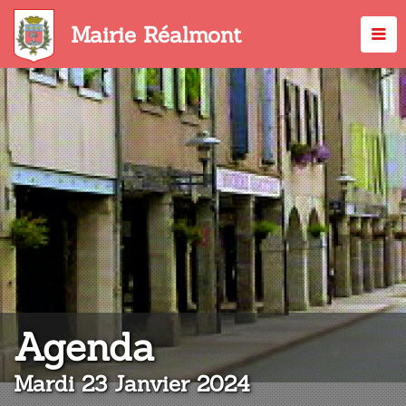
Aller
au
Mairie Réalmont
contenu
principal
:
Agenda
Mardi 23 Janvier 2024