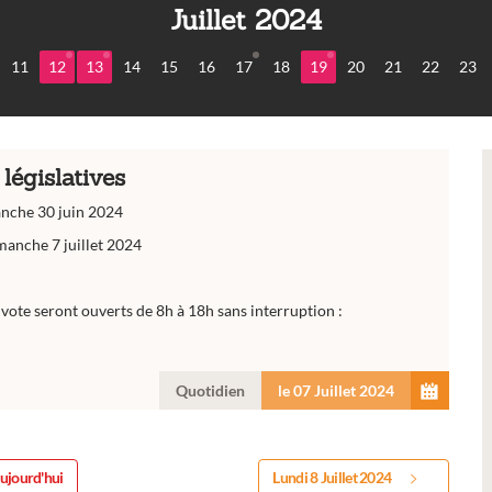
Juillet 2024
11
12
13
14
15
16
17
18
19
20
21
22
23
 législatives
anche 30 juin 2024
manche 7 juillet 2024
vote seront ouverts de 8h à 18h sans interruption :
Quotidien
le 07 Juillet 2024
ujourd'hui
Lundi 8 Juillet 2024