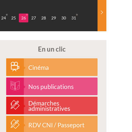
24
25
26
27
28
29
30
31
En un clic
Cinéma
Nos publications
Démarches
administratives
RDV CNI / Passeport