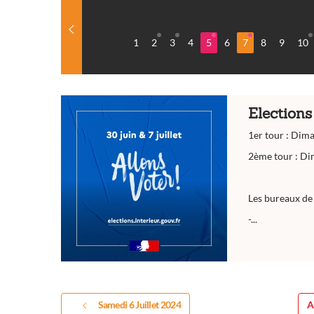
1
2
3
4
5
6
7
8
9
10
Elections
1er tour : Dim
2ème tour : Di
Les bureaux de 
-...
Samedi 6 Juillet 2024
A