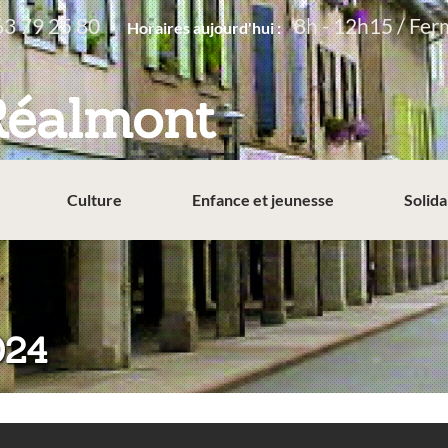
63 79 25 80
8h - 12h15 / Fer
Horaires aujourd'hui :
Réalmont
Culture
Enfance et jeunesse
Solida
024