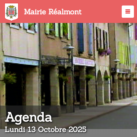
Aller
au
Mairie Réalmont
contenu
principal
:
Agenda
Lundi 13 Octobre 2025