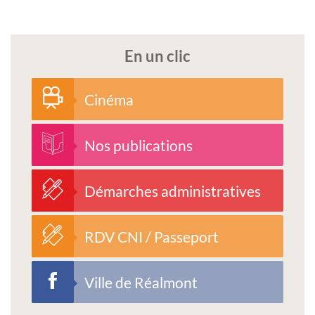
En un clic
Cinéma
Nos publications
Démarches administratives
RDV CNI / Passeport
Ville de Réalmont