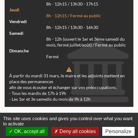
8h - 12h15 / 13h30 - 17h15
Jeudi
8h - 12h15 / Fermé au public
Vendredi
8h - 12h15 / 13h30 - 16h30
Samedi
8h - 12h (ouvert le 1er et 3ème samedi du
mois, fermé juillet/août) / Fermé au public
Dimanche
Fermé
À partir du mardi 31 mars, le maire et les adjoints mettent en
place des permanences
afin de vous écouter et échanger sur vos préoccupations.
- Tous les mardis de 17h à 19h
- Les 1er et 3e samedis du mois de 9h à 12h
Actualités
Archives
Agenda
This site uses cookies and gives you control over what you want
to activate
Contactez-nous
Mentions légales
OK, accept all
Deny all cookies
Personalize
© tous droits réservés Mairie de Réalmont 2024 -