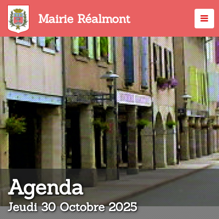
Aller
au
Mairie Réalmont
contenu
principal
:
Agenda
Jeudi 30 Octobre 2025