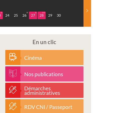
3
24
25
26
27
28
29
30
En un clic
Cinéma
Nos publications
Démarches
administratives
RDV CNI / Passeport