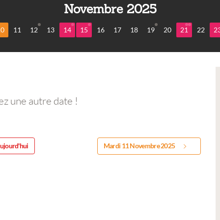
Novembre 2025
10
11
12
13
14
15
16
17
18
19
20
21
22
2
ez une autre date !
ujourd'hui
Mardi 11 Novembre 2025