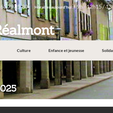
 63 79 25 80
9h - 12h15 / 13
Horaires aujourd'hui :
Réalmont
Culture
Enfance et jeunesse
Solida
2025