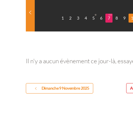
1
2
3
4
5
6
7
8
9
Il n'y a aucun évènement ce jour-là, essay
Dimanche 9 Novembre 2025
A