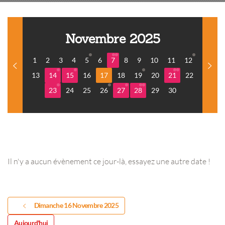
Novembre 2025
1
2
3
4
5
6
7
8
9
10
11
12
13
14
15
16
17
18
19
20
21
22
23
24
25
26
27
28
29
30
Il n'y a aucun évènement ce jour-là, essayez une autre date !
Dimanche 16 Novembre 2025
Aujourd'hui