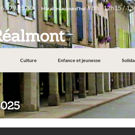
 63 79 25 80
8h - 12h15 / 13
Horaires aujourd'hui :
Réalmont
Culture
Enfance et jeunesse
Solida
2025