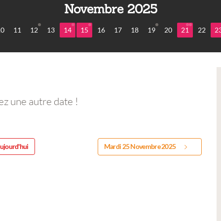
Novembre 2025
10
11
12
13
14
15
16
17
18
19
20
21
22
2
ez une autre date !
ujourd'hui
Mardi 25 Novembre 2025