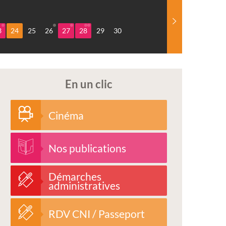
3
24
25
26
27
28
29
30
En un clic
Cinéma
Nos publications
Démarches
administratives
RDV CNI / Passeport