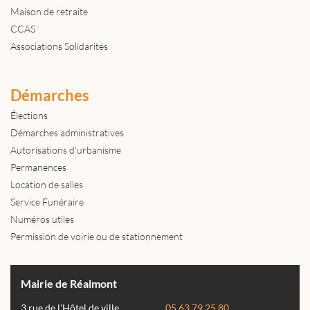
Maison de retraite
CCAS
Associations Solidarités
Démarches
Élections
Démarches administratives
Autorisations d'urbanisme
Permanences
Location de salles
Service Funéraire
Numéros utiles
Permission de voirie ou de stationnement
Mairie de Réalmont
3 rue de l'Hôtel de ville
05 63 79 25 80