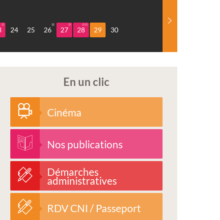
3
24
25
26
27
28
29
30
En un clic
Cinéma
Nos publications
Démarches
administratives
RDV CNI / Passeport