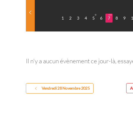
1
2
3
4
5
6
7
8
9
Il n'y a aucun évènement ce jour-là, essay
Vendredi 28 Novembre 2025
A