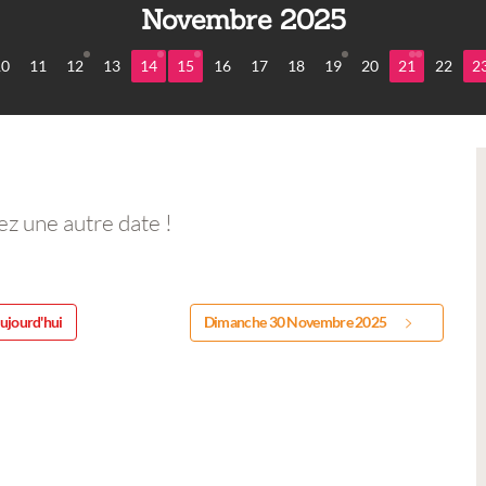
Novembre 2025
10
11
12
13
14
15
16
17
18
19
20
21
22
2
ez une autre date !
ujourd'hui
Dimanche 30 Novembre 2025