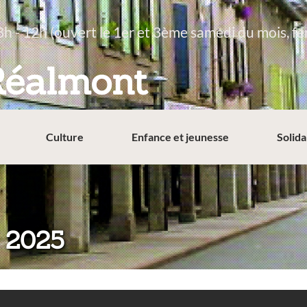
8h - 12h (ouvert le 1er et 3ème samedi du mois, fe
Réalmont
Culture
Enfance et jeunesse
Solida
 2025