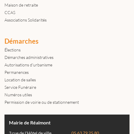
Maison de retraite
CCAS
Associations Solidarités
Démarches
Élections
Démarches administratives
Autorisations d'urbanisme
Permanences
Location de salles
Service Funéraire
Numéros utiles
Permission de voirie ou de stationnement
Mairie de Réalmont
3 rue de l'Hôtel de ville
05 63 79 25 80