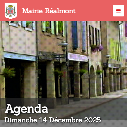
Aller
au
Mairie Réalmont
contenu
principal
:
Agenda
Dimanche 14 Décembre 2025