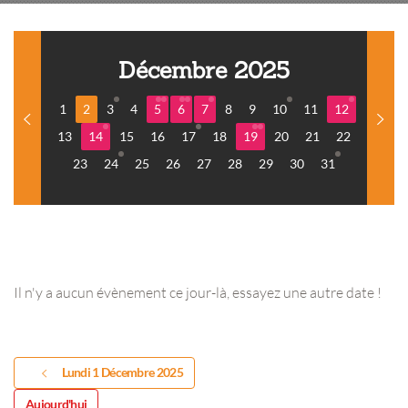
Décembre 2025
1
2
3
4
5
6
7
8
9
10
11
12
13
14
15
16
17
18
19
20
21
22
23
24
25
26
27
28
29
30
31
Il n'y a aucun évènement ce jour-là, essayez une autre date !
Lundi 1 Décembre 2025
Aujourd'hui