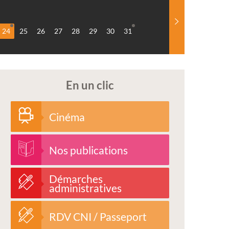
24
25
26
27
28
29
30
31
En un clic
Cinéma
Nos publications
Démarches
administratives
RDV CNI / Passeport