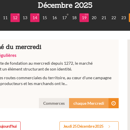
Décembre 2025
11
12
13
14
15
16
17
18
19
20
21
22
23
é du mercredi
régulières
rte de fondation au mercredi depuis 1272, le marché
 un élément structurant de son identité.
es routes commerciales du territoire, au cœur d'une campagne
producteurs et les marchands ont le...
Commerces
chaque Mercredi
ujourd'hui
Jeudi 25 Décembre 2025