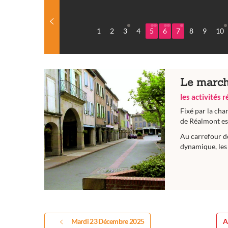
1
2
3
4
5
6
7
8
9
10
Le march
les activités 
Fixé par la cha
de Réalmont est
Au carrefour d
dynamique, les 
Mardi 23 Décembre 2025
A