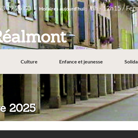
63 79 25 80
8h - 12h15 / Fer
Horaires aujourd'hui :
Réalmont
Culture
Enfance et jeunesse
Solida
re 2025