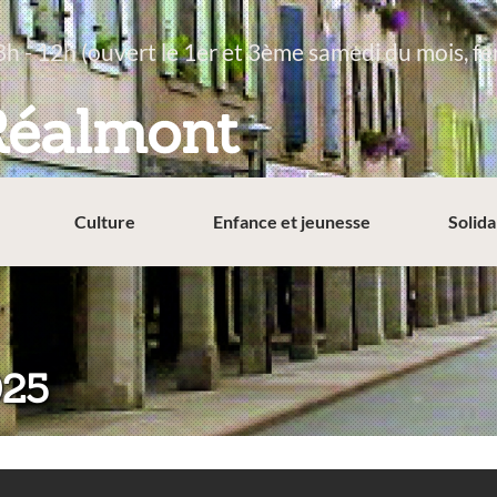
8h - 12h (ouvert le 1er et 3ème samedi du mois, fe
Réalmont
Culture
Enfance et jeunesse
Solida
025