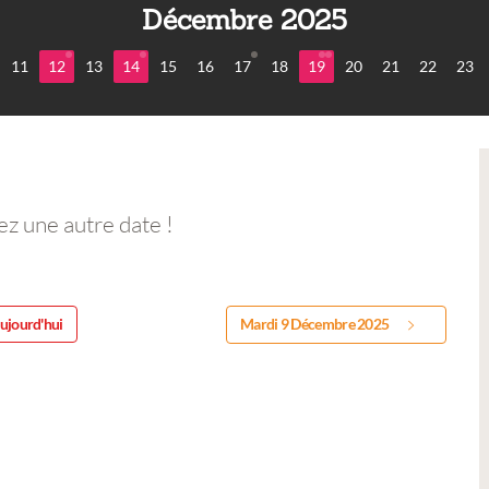
Décembre 2025
11
12
13
14
15
16
17
18
19
20
21
22
23
ez une autre date !
ujourd'hui
Mardi 9 Décembre 2025