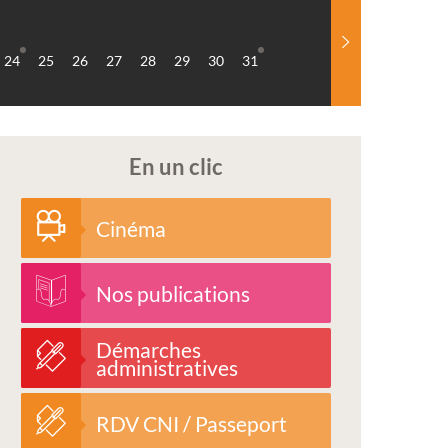
24
25
26
27
28
29
30
31
En un clic
Cinéma
Nos publications
Démarches
administratives
RDV CNI / Passeport