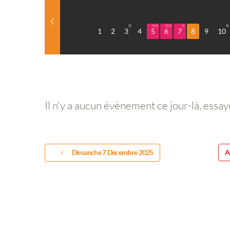
1
2
3
4
5
6
7
8
9
10
Il n'y a aucun évènement ce jour-là, essay
Dimanche 7 Décembre 2025
A