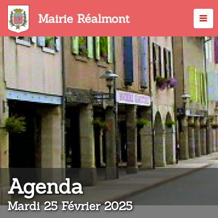
Aller
au
Mairie Réalmont
contenu
principal
:
Agenda
Mardi 25 Février 2025