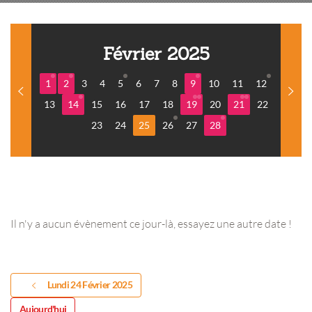
Février 2025
1
2
3
4
5
6
7
8
9
10
11
12
13
14
15
16
17
18
19
20
21
22
23
24
25
26
27
28
Il n'y a aucun évènement ce jour-là, essayez une autre date !
Lundi 24 Février 2025
Aujourd'hui