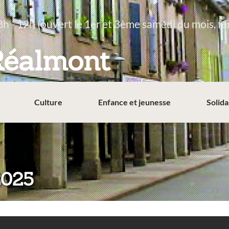
8h - 12h (ouvert le 1er et 3ème samedi du mois, fe
Réalmont
Culture
Enfance et jeunesse
Solida
2025