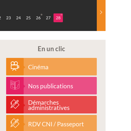
2
23
24
25
26
27
28
En un clic
Cinéma
Nos publications
Démarches
administratives
RDV CNI / Passeport