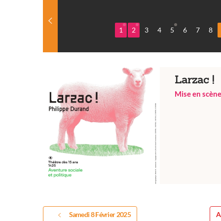
1
2
3
4
5
6
7
8
Larzac !
Mise en scène
Samedi 8 Février 2025
A