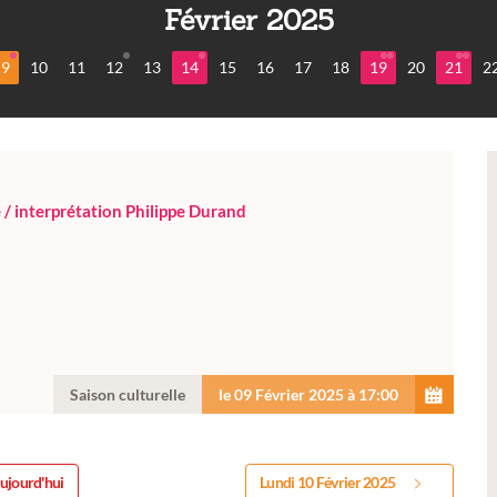
Février 2025
9
10
11
12
13
14
15
16
17
18
19
20
21
2
 / interprétation Philippe Durand
Saison culturelle
le 09 Février 2025 à 17:00
ujourd'hui
Lundi 10 Février 2025