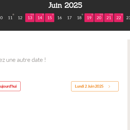
Juin 2025
10
11
12
13
14
15
16
17
18
19
20
21
22
2
ez une autre date !
ujourd'hui
Lundi 2 Juin 2025