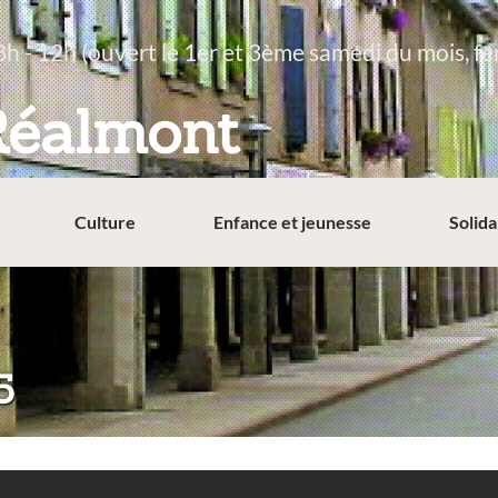
8h - 12h (ouvert le 1er et 3ème samedi du mois, fe
Réalmont
Culture
Enfance et jeunesse
Solida
5