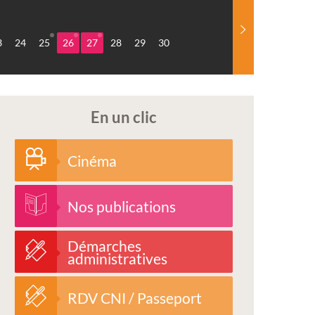
3
24
25
26
27
28
29
30
En un clic
Cinéma
Nos publications
Démarches
administratives
RDV CNI / Passeport