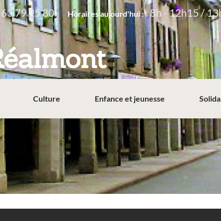
 63 79 25 80
8h - 12h15 / 13
Horaires aujourd'hui :
Réalmont
Culture
Enfance et jeunesse
Solida