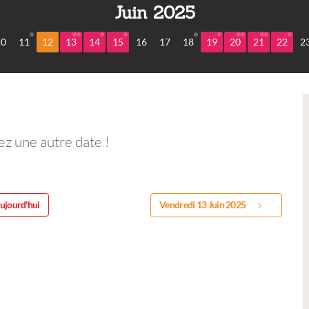
Juin 2025
10
11
12
13
14
15
16
17
18
19
20
21
22
2
ez une autre date !
ujourd'hui
Vendredi 13 Juin 2025