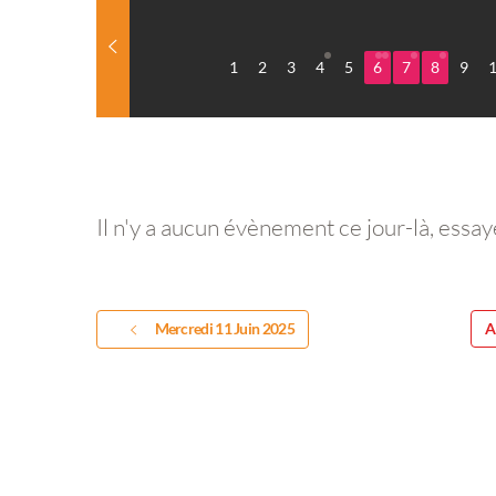
1
2
3
4
5
6
7
8
9
Il n'y a aucun évènement ce jour-là, essay
Mercredi 11 Juin 2025
A