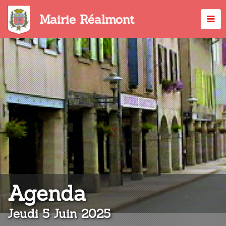
Aller
au
Mairie Réalmont
contenu
principal
:
Agenda
Jeudi 5 Juin 2025