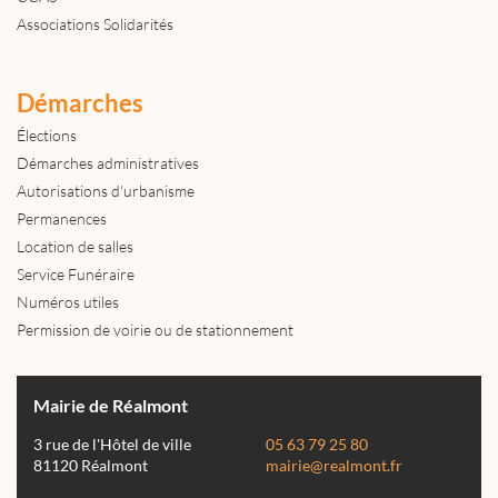
Associations Solidarités
Démarches
Élections
Démarches administratives
Autorisations d'urbanisme
Permanences
Location de salles
Service Funéraire
Numéros utiles
Permission de voirie ou de stationnement
Mairie de Réalmont
3 rue de l'Hôtel de ville
05 63 79 25 80
81120 Réalmont
mairie@realmont.fr