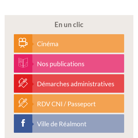
En un clic
Cinéma
Nos publications
Démarches administratives
RDV CNI / Passeport
Ville de Réalmont