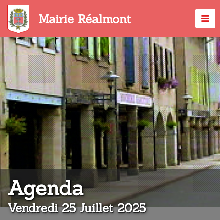
Aller
au
Mairie Réalmont
contenu
principal
:
Agenda
Vendredi 25 Juillet 2025