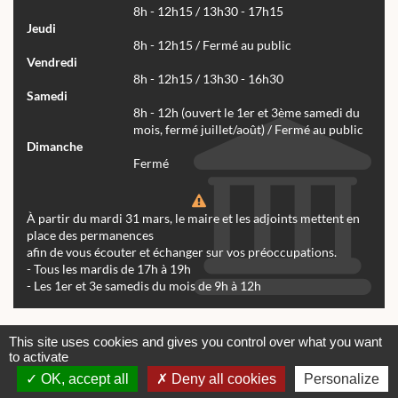
8h - 12h15 / 13h30 - 17h15
Jeudi
8h - 12h15 / Fermé au public
Vendredi
8h - 12h15 / 13h30 - 16h30
Samedi
8h - 12h (ouvert le 1er et 3ème samedi du
mois, fermé juillet/août) / Fermé au public
Dimanche
Fermé
À partir du mardi 31 mars, le maire et les adjoints mettent en
place des permanences
afin de vous écouter et échanger sur vos préoccupations.
- Tous les mardis de 17h à 19h
- Les 1er et 3e samedis du mois de 9h à 12h
Actualités
Archives
Agenda
This site uses cookies and gives you control over what you want
to activate
Contactez-nous
Mentions légales
OK, accept all
Deny all cookies
Personalize
© tous droits réservés Mairie de Réalmont 2024 -