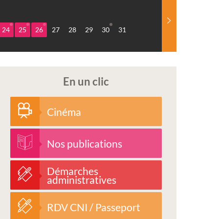
24
25
26
27
28
29
30
31
En un clic
Cinéma
Nos publications
Démarches
administratives
RDV CNI / Passeport