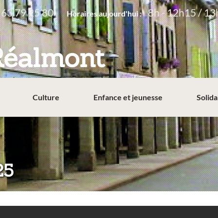
 63 79 25 80
8h - 12h15 / 13
Horaires aujourd'hui :
Réalmont
Culture
Enfance et jeunesse
Solida
25