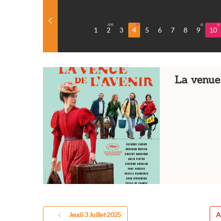
1
2
3
4
5
6
7
8
9
10
La venue 
Jeudi 3 Juillet 2025
A