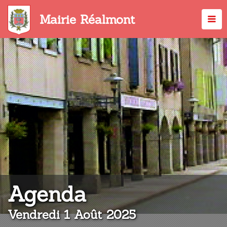
Aller
au
Mairie Réalmont
contenu
principal
:
Agenda
Vendredi 1 Août 2025