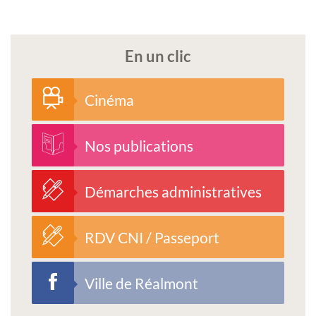
En un clic
Cinéma
Nos publications
Démarches administratives
RDV CNI / Passeport
Ville de Réalmont