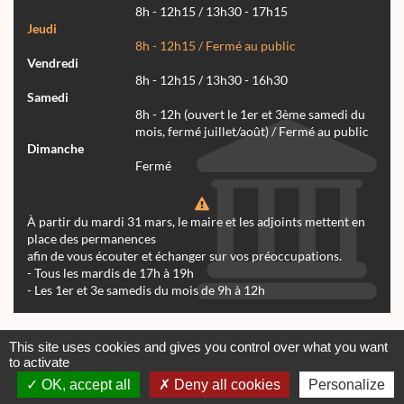
8h - 12h15 / 13h30 - 17h15
Jeudi
8h - 12h15 / Fermé au public
Vendredi
8h - 12h15 / 13h30 - 16h30
Samedi
8h - 12h (ouvert le 1er et 3ème samedi du
mois, fermé juillet/août) / Fermé au public
Dimanche
Fermé
À partir du mardi 31 mars, le maire et les adjoints mettent en
place des permanences
afin de vous écouter et échanger sur vos préoccupations.
- Tous les mardis de 17h à 19h
- Les 1er et 3e samedis du mois de 9h à 12h
Actualités
Archives
Agenda
This site uses cookies and gives you control over what you want
to activate
Contactez-nous
Mentions légales
OK, accept all
Deny all cookies
Personalize
© tous droits réservés Mairie de Réalmont 2024 -