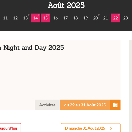
Août 2025
11
12
13
14
15
16
17
18
19
20
21
22
23
 Night and Day 2025
Activités
du 29 au 31 Août 2025
ujourd'hui
Dimanche 31 Août 2025