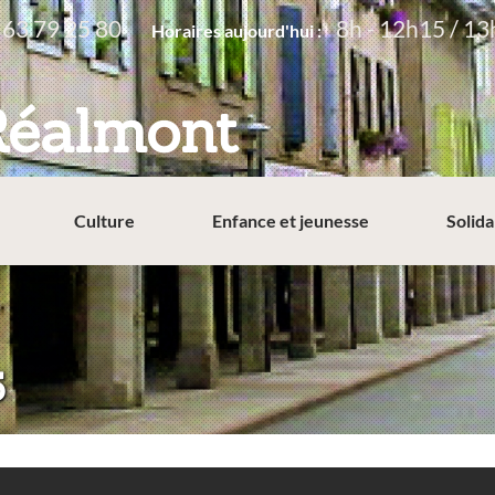
 63 79 25 80
8h - 12h15 / 13
Horaires aujourd'hui :
Réalmont
Culture
Enfance et jeunesse
Solida
5