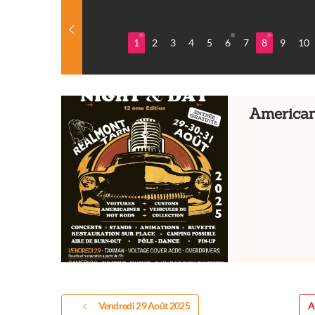
1
2
3
4
5
6
7
8
9
10
American
Vendredi 29 Août 2025
A