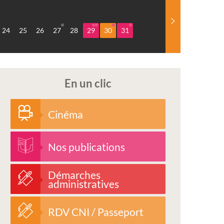
24
25
26
27
28
29
30
31
En un clic
Cinéma
Nos publications
Démarches
administratives
RDV CNI / Passeport