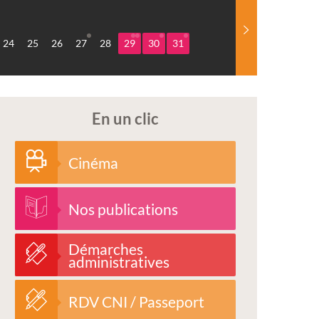
24
25
26
27
28
29
30
31
En un clic
Cinéma
Nos publications
Démarches
administratives
RDV CNI / Passeport