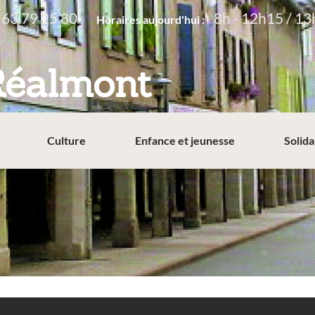
 63 79 25 80
8h - 12h15 / 13
Horaires aujourd'hui :
Réalmont
Culture
Enfance et jeunesse
Solida