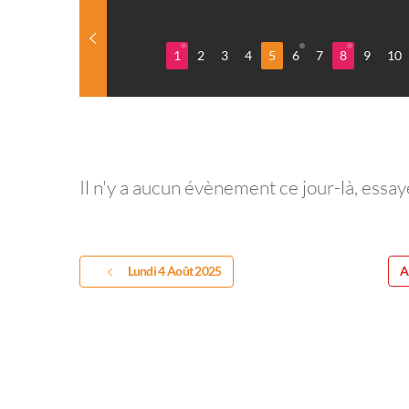
1
2
3
4
5
6
7
8
9
10
Il n'y a aucun évènement ce jour-là, essay
Lundi 4 Août 2025
A