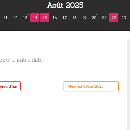
Août 2025
11
12
13
14
15
16
17
18
19
20
21
22
23
ez une autre date !
ujourd'hui
Mercredi 6 Août 2025