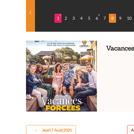
1
2
3
4
5
6
7
8
9
10
Vacances
Jeudi 7 Août 2025
A