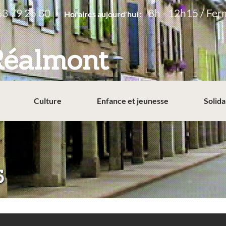
63 79 25 80
8h - 12h15 / Fer
Horaires aujourd'hui :
Réalmont
Culture
Enfance et jeunesse
Solida
5