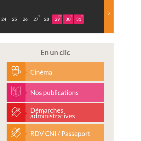
24
25
26
27
28
29
30
31
En un clic
Cinéma
Nos publications
Démarches
administratives
RDV CNI / Passeport