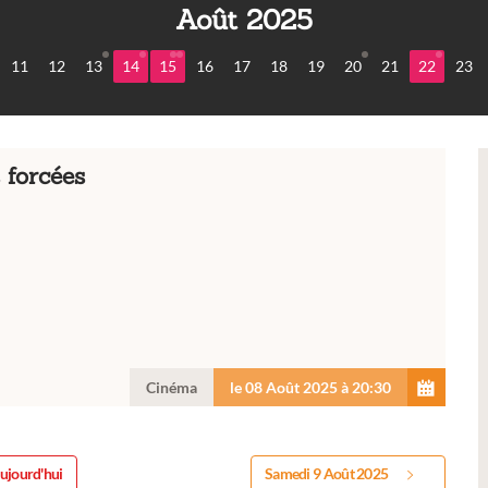
Août 2025
11
12
13
14
15
16
17
18
19
20
21
22
23
 forcées
Cinéma
le 08 Août 2025 à 20:30
ujourd'hui
Samedi 9 Août 2025