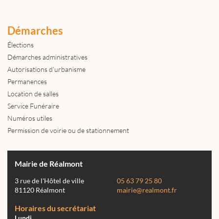
Démarches
Élections
Démarches administratives
Autorisations d'urbanisme
Permanences
Location de salles
Service Funéraire
Numéros utiles
Permission de voirie ou de stationnement
Mairie de Réalmont
3 rue de l'Hôtel de ville
05 63 79 25 80
81120 Réalmont
mairie@realmont.fr
Horaires du secrétariat
Lundi