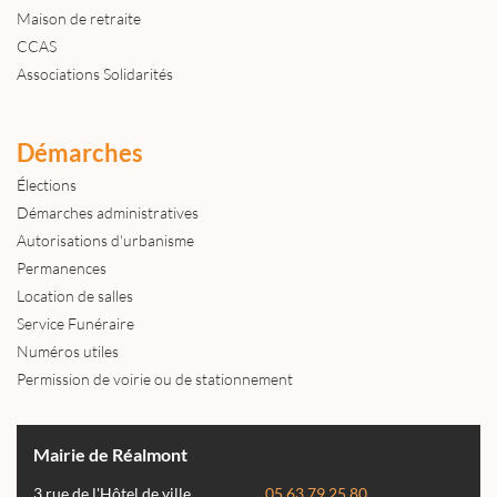
Maison de retraite
CCAS
Associations Solidarités
Démarches
Élections
Démarches administratives
Autorisations d'urbanisme
Permanences
Location de salles
Service Funéraire
Numéros utiles
Permission de voirie ou de stationnement
Mairie de Réalmont
3 rue de l'Hôtel de ville
05 63 79 25 80