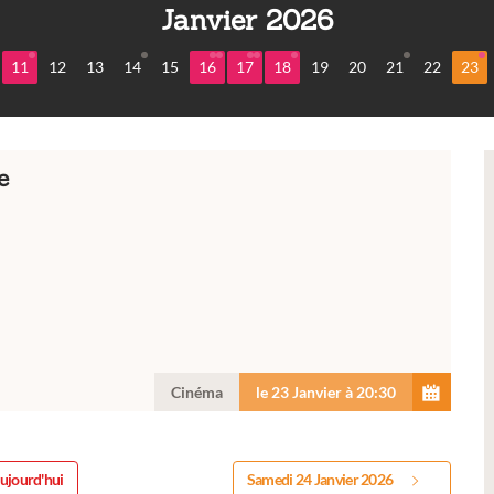
Janvier 2026
11
12
13
14
15
16
17
18
19
20
21
22
23
e
Cinéma
le 23 Janvier à 20:30
ujourd'hui
Samedi 24 Janvier 2026