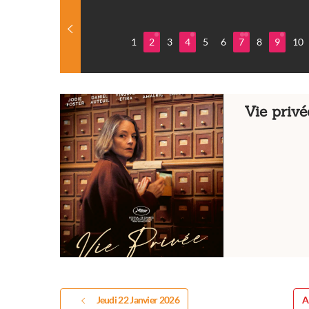
1
2
3
4
5
6
7
8
9
10
Vie privé
Jeudi 22 Janvier 2026
A