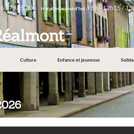
 63 79 25 80
8h - 12h15 / 13
Horaires aujourd'hui :
Réalmont
Culture
Enfance et jeunesse
Solida
2026