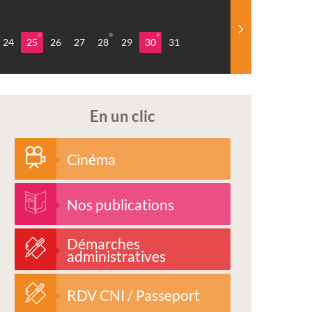
24
25
26
27
28
29
30
31
En un clic
Cinéma
Nos publications
Démarches
administratives
RDV CNI / Passeport