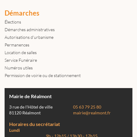
Démarches
Élections
Démarches administratives
Autorisations d'urbanisme
Permanences
Location de salles
Service Funéraire
Numéros utiles
Permission de voirie ou de stationnement
Mairie de Réalmont
3 rue de l'Hôtel de ville
05 63 79 25 80
81120 Réalmont
mairie@realmont.fr
Horaires du secrétariat
Lundi
9h - 12h15 / 13h30 - 17h15