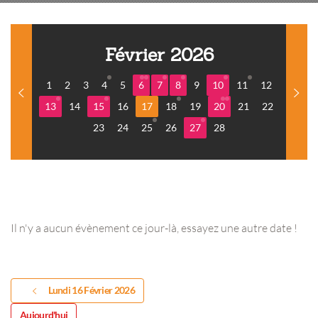
Février 2026
1
2
3
4
5
6
7
8
9
10
11
12
13
14
15
16
17
18
19
20
21
22
23
24
25
26
27
28
Il n'y a aucun évènement ce jour-là, essayez une autre date !
Lundi 16 Février 2026
Aujourd'hui