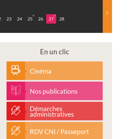
2
23
24
25
26
27
28
En un clic
Cinéma
Nos publications
Démarches
administratives
RDV CNI / Passeport