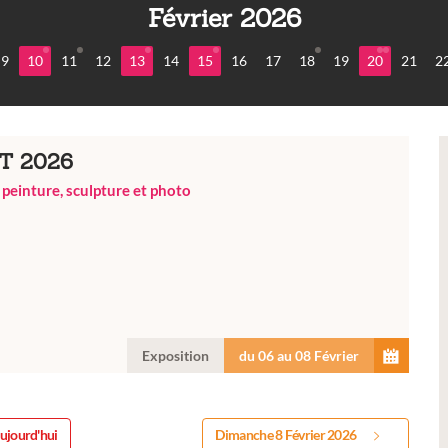
Février 2026
9
10
11
12
13
14
15
16
17
18
19
20
21
2
T 2026
 peinture, sculpture et photo
Exposition
du 06 au 08 Février
ujourd'hui
Dimanche 8 Février 2026