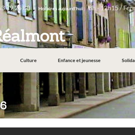
63 79 25 80
8h - 12h15 / Fer
Horaires aujourd'hui :
Réalmont
Culture
Enfance et jeunesse
Solida
26