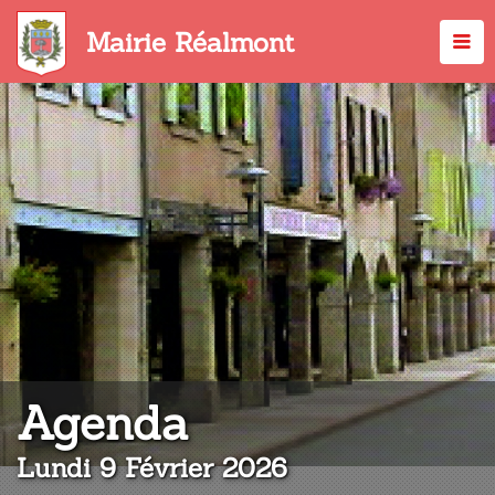
Aller
au
Mairie Réalmont
contenu
principal
:
Agenda
Lundi 9 Février 2026