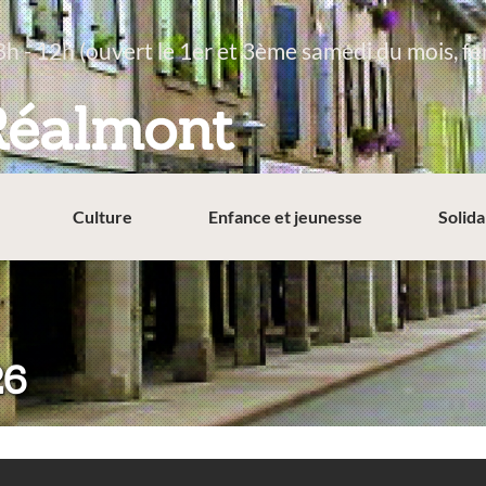
8h - 12h (ouvert le 1er et 3ème samedi du mois, fe
Réalmont
Culture
Enfance et jeunesse
Solida
26