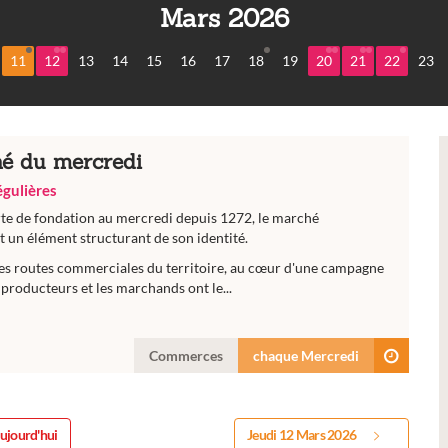
Mars 2026
11
12
13
14
15
16
17
18
19
20
21
22
23
é du mercredi
régulières
rte de fondation au mercredi depuis 1272, le marché
 un élément structurant de son identité.
es routes commerciales du territoire, au cœur d'une campagne
producteurs et les marchands ont le...
Commerces
chaque Mercredi
ujourd'hui
Jeudi 12 Mars 2026