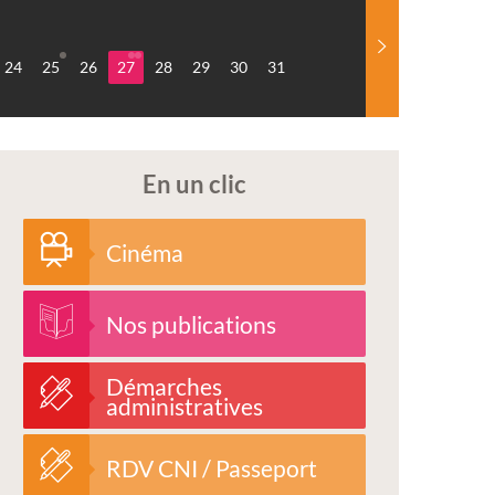
24
25
26
27
28
29
30
31
En un clic
Cinéma
Nos publications
Démarches
administratives
RDV CNI / Passeport