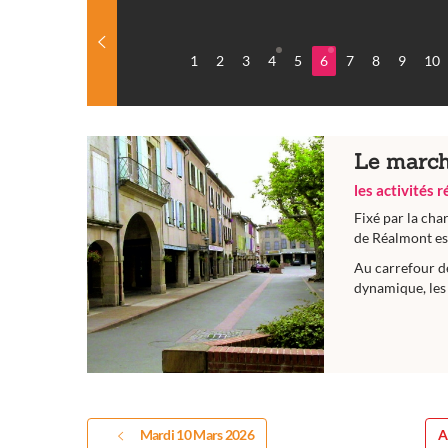
1
2
3
4
5
6
7
8
9
10
Le march
les activités 
Fixé par la cha
de Réalmont est
Au carrefour d
dynamique, les 
Mardi 10 Mars 2026
A