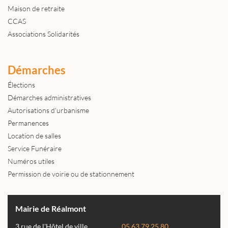
Maison de retraite
CCAS
Associations Solidarités
Démarches
Élections
Démarches administratives
Autorisations d'urbanisme
Permanences
Location de salles
Service Funéraire
Numéros utiles
Permission de voirie ou de stationnement
Mairie de Réalmont
3 rue de l'Hôtel de ville
05 63 79 25 80