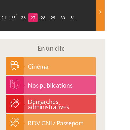
24
25
26
27
28
29
30
31
En un clic
Cinéma
Nos publications
Démarches
administratives
RDV CNI / Passeport