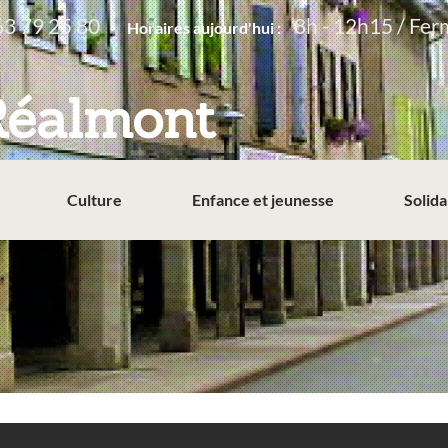
63 79 25 80
8h - 12h15 / Fer
Horaires aujourd'hui :
Réalmont
Culture
Enfance et jeunesse
Solida