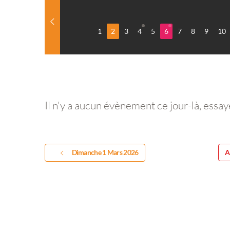
1
2
3
4
5
6
7
8
9
10
Il n'y a aucun évènement ce jour-là, essay
Dimanche 1 Mars 2026
A