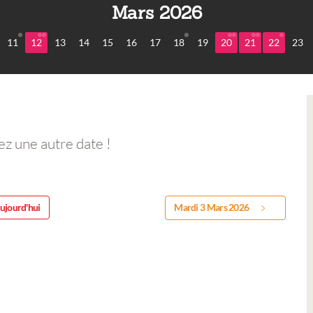
Mars 2026
11
12
13
14
15
16
17
18
19
20
21
22
23
ez une autre date !
ujourd'hui
Mardi 3 Mars 2026