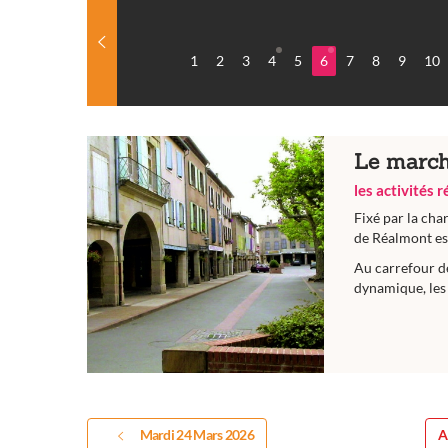
1
2
3
4
5
6
7
8
9
10
Le march
les activités 
Fixé par la cha
de Réalmont est
Au carrefour d
dynamique, les 
Mardi 24 Mars 2026
A