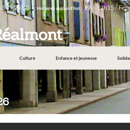
63 79 25 80
8h - 12h15 / Fer
Horaires aujourd'hui :
Réalmont
Culture
Enfance et jeunesse
Solida
26