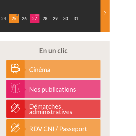
24
25
26
27
28
29
30
31
En un clic
Cinéma
Nos publications
Démarches
administratives
RDV CNI / Passeport