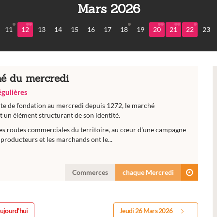
Mars 2026
11
12
13
14
15
16
17
18
19
20
21
22
23
é du mercredi
régulières
rte de fondation au mercredi depuis 1272, le marché
 un élément structurant de son identité.
es routes commerciales du territoire, au cœur d'une campagne
producteurs et les marchands ont le...
Commerces
chaque Mercredi
ujourd'hui
Jeudi 26 Mars 2026