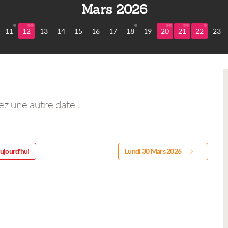
Mars 2026
11
12
13
14
15
16
17
18
19
20
21
22
23
ez une autre date !
ujourd'hui
Lundi 30 Mars 2026