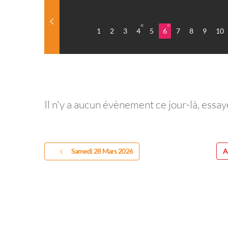
1
2
3
4
5
6
7
8
9
10
Il n'y a aucun évènement ce jour-là, essay
Samedi 28 Mars 2026
A