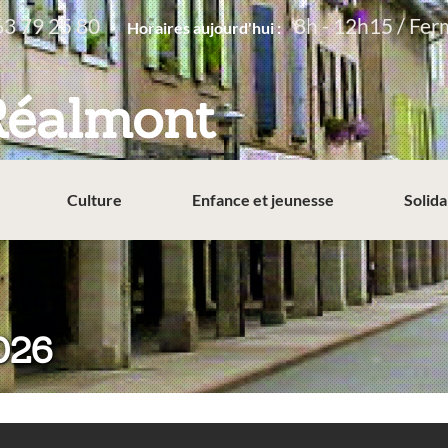
63 79 25 80
8h - 12h15 / Fer
Horaires aujourd'hui :
Réalmont
Culture
Enfance et jeunesse
Solida
026