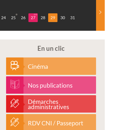
24
25
26
27
28
29
30
31
En un clic
Cinéma
Nos publications
Démarches
administratives
RDV CNI / Passeport