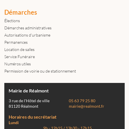
Démarches
Élections
Démarches administratives
Autorisations d'urbanisme
Permanences
Location de salles
Service Funéraire
Numéros utiles
Permission de voirie ou de stationnement
Mairie de Réalmont
3 rue de l'Hôtel de ville
05 63 79 25 80
81120 Réalmont
mairie@realmont.fr
Horaires du secrétariat
Lundi
9h - 12h15 / 13h30 - 17h15