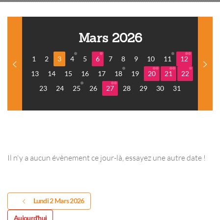
Mars 2026
1
2
3
4
5
6
7
8
9
10
11
12
13
14
15
16
17
18
19
20
21
22
23
24
25
26
27
28
29
30
31
Il n'y a aucun évènement ce jour-là, essayez une autre date !
Lundi 2 Mars 2026
Aujourd'hui