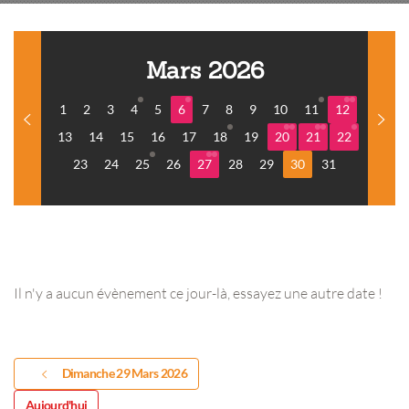
Mars 2026
1
2
3
4
5
6
7
8
9
10
11
12
13
14
15
16
17
18
19
20
21
22
23
24
25
26
27
28
29
30
31
Il n'y a aucun évènement ce jour-là, essayez une autre date !
Dimanche 29 Mars 2026
Aujourd'hui