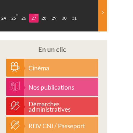
24
25
26
27
28
29
30
31
En un clic
Cinéma
Nos publications
Démarches
administratives
RDV CNI / Passeport