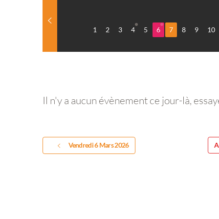
1
2
3
4
5
6
7
8
9
10
Il n'y a aucun évènement ce jour-là, essay
Vendredi 6 Mars 2026
A