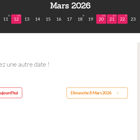
Mars 2026
11
12
13
14
15
16
17
18
19
20
21
22
23
ez une autre date !
ujourd'hui
Dimanche 8 Mars 2026