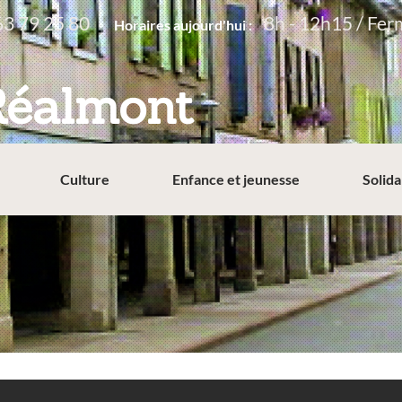
63 79 25 80
8h - 12h15 / Fer
Horaires aujourd'hui :
Réalmont
Culture
Enfance et jeunesse
Solida