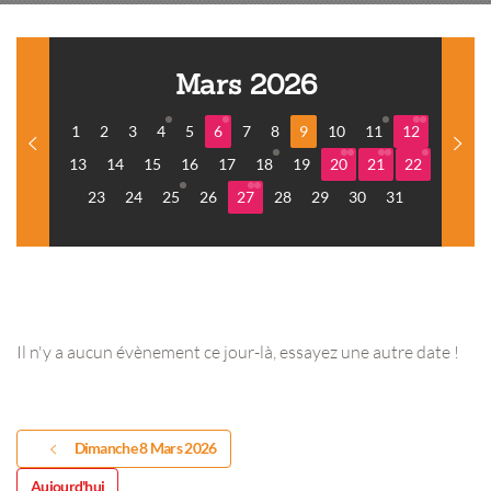
Mars 2026
1
2
3
4
5
6
7
8
9
10
11
12
13
14
15
16
17
18
19
20
21
22
23
24
25
26
27
28
29
30
31
Il n'y a aucun évènement ce jour-là, essayez une autre date !
Dimanche 8 Mars 2026
Aujourd'hui