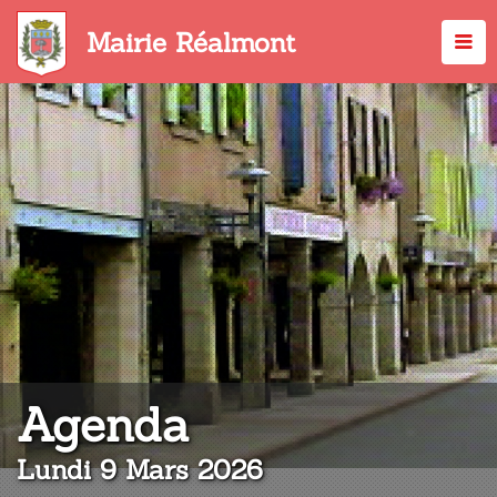
Aller
au
Mairie Réalmont
contenu
principal
:
Agenda
Lundi 9 Mars 2026