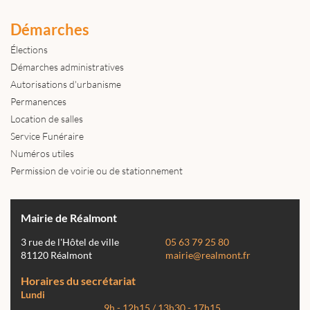
Démarches
Élections
Démarches administratives
Autorisations d'urbanisme
Permanences
Location de salles
Service Funéraire
Numéros utiles
Permission de voirie ou de stationnement
Mairie de Réalmont
3 rue de l'Hôtel de ville
05 63 79 25 80
81120 Réalmont
mairie@realmont.fr
Horaires du secrétariat
Lundi
9h - 12h15 / 13h30 - 17h15