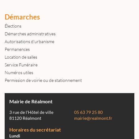
Démarches
Élections
Démarches administratives
Autorisations d'urbanisme
Permanences
Location de salles
Service Funéraire
Numéros utiles
Permission de voirie ou de stationnement
Mairie de Réalmont
3 rue de l'Hôtel de ville
05 63 79 25 80
81120 Réalmont
mairie@realmont.fr
Horaires du secrétariat
Lundi